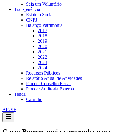
Seja um Voluntário
Transparência
Estatuto Social
CNPJ
Balanço Patrimonial
2017
2018
2019
2020
2021
2022
2023
2024
Recursos Públicos
Relatório Anual de Atividades
Parecer Conselho Fiscal
Parecer Auditoria Externa
Tenda
Carrinho
APOIE
Gacc: Banese apoia campanha para