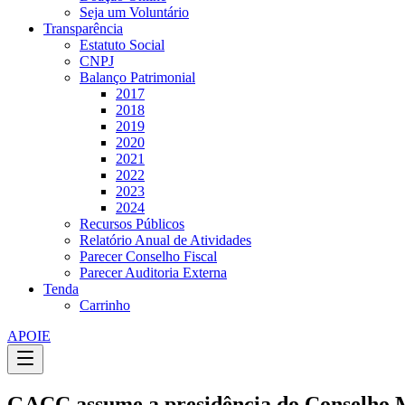
Seja um Voluntário
Transparência
Estatuto Social
CNPJ
Balanço Patrimonial
2017
2018
2019
2020
2021
2022
2023
2024
Recursos Públicos
Relatório Anual de Atividades
Parecer Conselho Fiscal
Parecer Auditoria Externa
Tenda
Carrinho
APOIE
GACC assume a presidência do Conselho Mu