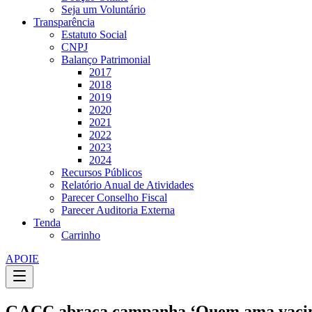
Seja um Voluntário
Transparência
Estatuto Social
CNPJ
Balanço Patrimonial
2017
2018
2019
2020
2021
2022
2023
2024
Recursos Públicos
Relatório Anual de Atividades
Parecer Conselho Fiscal
Parecer Auditoria Externa
Tenda
Carrinho
APOIE
GACC abraça campanha ‘Quem ama vacina’