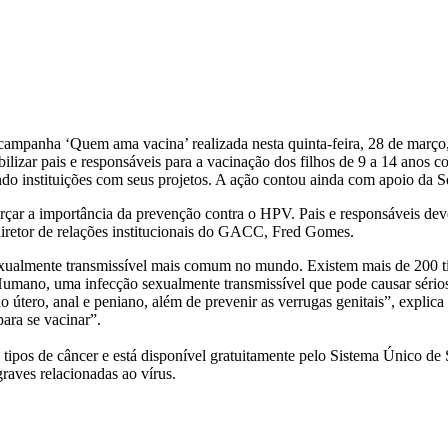
panha ‘Quem ama vacina’ realizada nesta quinta-feira, 28 de março,
ilizar pais e responsáveis para a vacinação dos filhos de 9 a 14 anos 
ndo instituições com seus projetos. A ação contou ainda com apoio da S
çar a importância da prevenção contra o HPV. Pais e responsáveis deve
iretor de relações institucionais do GACC, Fred Gomes.
xualmente transmissível mais comum no mundo. Existem mais de 200 tipo
 Humano, uma infecção sexualmente transmissível que pode causar sér
o útero, anal e peniano, além de prevenir as verrugas genitais”, expl
ara se vacinar”.
tipos de câncer e está disponível gratuitamente pelo Sistema Único de
raves relacionadas ao vírus.