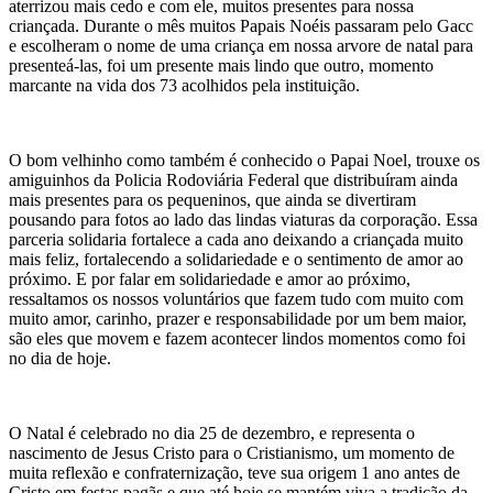
aterrizou mais cedo e com ele, muitos presentes para nossa
criançada. Durante o mês muitos Papais Noéis passaram pelo Gacc
e escolheram o nome de uma criança em nossa arvore de natal para
presenteá-las, foi um presente mais lindo que outro, momento
marcante na vida dos 73 acolhidos pela instituição.
O bom velhinho como também é conhecido o Papai Noel, trouxe os
amiguinhos da Policia Rodoviária Federal que distribuíram ainda
mais presentes para os pequeninos, que ainda se divertiram
pousando para fotos ao lado das lindas viaturas da corporação. Essa
parceria solidaria fortalece a cada ano deixando a criançada muito
mais feliz, fortalecendo a solidariedade e o sentimento de amor ao
próximo. E por falar em solidariedade e amor ao próximo,
ressaltamos os nossos voluntários que fazem tudo com muito com
muito amor, carinho, prazer e responsabilidade por um bem maior,
são eles que movem e fazem acontecer lindos momentos como foi
no dia de hoje.
O Natal é celebrado no dia 25 de dezembro, e representa o
nascimento de Jesus Cristo para o Cristianismo, um momento de
muita reflexão e confraternização, teve sua origem 1 ano antes de
Cristo em festas pagãs e que até hoje se mantém viva a tradição da