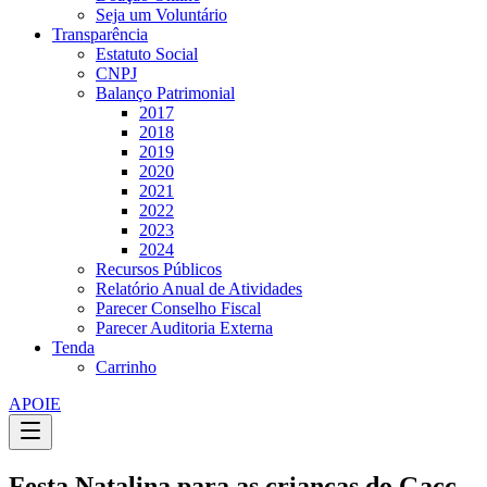
Seja um Voluntário
Transparência
Estatuto Social
CNPJ
Balanço Patrimonial
2017
2018
2019
2020
2021
2022
2023
2024
Recursos Públicos
Relatório Anual de Atividades
Parecer Conselho Fiscal
Parecer Auditoria Externa
Tenda
Carrinho
APOIE
Festa Natalina para as crianças do Gacc