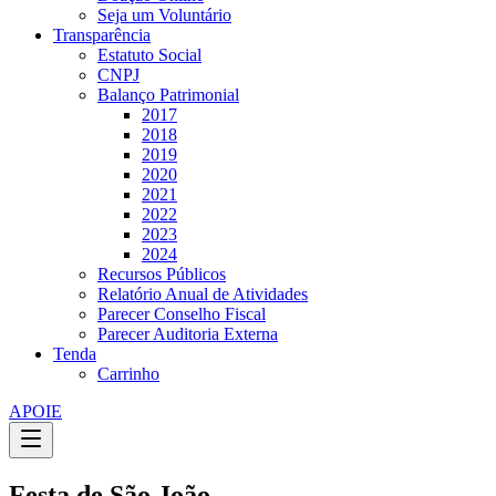
Seja um Voluntário
Transparência
Estatuto Social
CNPJ
Balanço Patrimonial
2017
2018
2019
2020
2021
2022
2023
2024
Recursos Públicos
Relatório Anual de Atividades
Parecer Conselho Fiscal
Parecer Auditoria Externa
Tenda
Carrinho
APOIE
Festa de São João