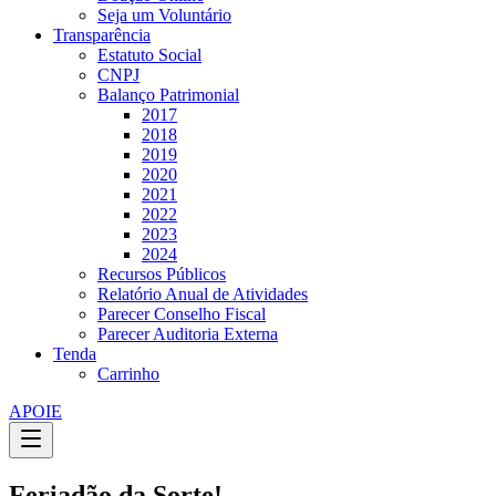
Seja um Voluntário
Transparência
Estatuto Social
CNPJ
Balanço Patrimonial
2017
2018
2019
2020
2021
2022
2023
2024
Recursos Públicos
Relatório Anual de Atividades
Parecer Conselho Fiscal
Parecer Auditoria Externa
Tenda
Carrinho
APOIE
Feriadão da Sorte!