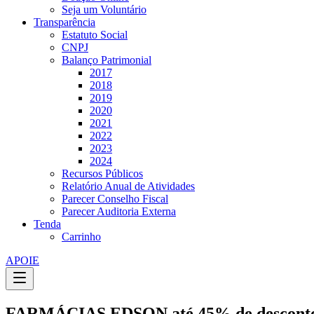
Seja um Voluntário
Transparência
Estatuto Social
CNPJ
Balanço Patrimonial
2017
2018
2019
2020
2021
2022
2023
2024
Recursos Públicos
Relatório Anual de Atividades
Parecer Conselho Fiscal
Parecer Auditoria Externa
Tenda
Carrinho
APOIE
FARMÁCIAS EDSON até 45% de desconto c