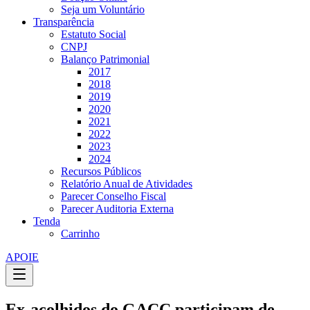
Seja um Voluntário
Transparência
Estatuto Social
CNPJ
Balanço Patrimonial
2017
2018
2019
2020
2021
2022
2023
2024
Recursos Públicos
Relatório Anual de Atividades
Parecer Conselho Fiscal
Parecer Auditoria Externa
Tenda
Carrinho
APOIE
Ex-acolhidos do GACC participam de