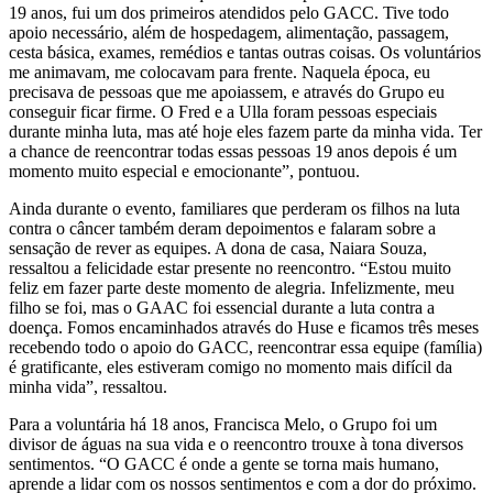
19 anos, fui um dos primeiros atendidos pelo GACC. Tive todo
apoio necessário, além de hospedagem, alimentação, passagem,
cesta básica, exames, remédios e tantas outras coisas. Os voluntários
me animavam, me colocavam para frente. Naquela época, eu
precisava de pessoas que me apoiassem, e através do Grupo eu
conseguir ficar firme. O Fred e a Ulla foram pessoas especiais
durante minha luta, mas até hoje eles fazem parte da minha vida. Ter
a chance de reencontrar todas essas pessoas 19 anos depois é um
momento muito especial e emocionante”, pontuou.
Ainda durante o evento, familiares que perderam os filhos na luta
contra o câncer também deram depoimentos e falaram sobre a
sensação de rever as equipes. A dona de casa, Naiara Souza,
ressaltou a felicidade estar presente no reencontro. “Estou muito
feliz em fazer parte deste momento de alegria. Infelizmente, meu
filho se foi, mas o GAAC foi essencial durante a luta contra a
doença. Fomos encaminhados através do Huse e ficamos três meses
recebendo todo o apoio do GACC, reencontrar essa equipe (família)
é gratificante, eles estiveram comigo no momento mais difícil da
minha vida”, ressaltou.
Para a voluntária há 18 anos, Francisca Melo, o Grupo foi um
divisor de águas na sua vida e o reencontro trouxe à tona diversos
sentimentos. “O GACC é onde a gente se torna mais humano,
aprende a lidar com os nossos sentimentos e com a dor do próximo.