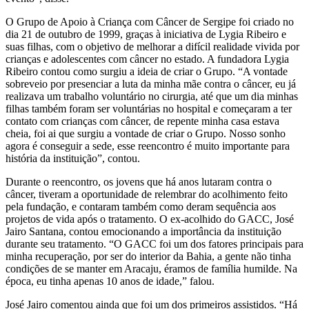
O Grupo de Apoio à Criança com Câncer de Sergipe foi criado no
dia 21 de outubro de 1999, graças à iniciativa de Lygia Ribeiro e
suas filhas, com o objetivo de melhorar a difícil realidade vivida por
crianças e adolescentes com câncer no estado. A fundadora Lygia
Ribeiro contou como surgiu a ideia de criar o Grupo. “A vontade
sobreveio por presenciar a luta da minha mãe contra o câncer, eu já
realizava um trabalho voluntário no cirurgia, até que um dia minhas
filhas também foram ser voluntárias no hospital e começaram a ter
contato com crianças com câncer, de repente minha casa estava
cheia, foi ai que surgiu a vontade de criar o Grupo. Nosso sonho
agora é conseguir a sede, esse reencontro é muito importante para
história da instituição”, contou.
Durante o reencontro, os jovens que há anos lutaram contra o
câncer, tiveram a oportunidade de relembrar do acolhimento feito
pela fundação, e contaram também como deram sequência aos
projetos de vida após o tratamento. O ex-acolhido do GACC, José
Jairo Santana, contou emocionando a importância da instituição
durante seu tratamento. “O GACC foi um dos fatores principais para
minha recuperação, por ser do interior da Bahia, a gente não tinha
condições de se manter em Aracaju, éramos de família humilde. Na
época, eu tinha apenas 10 anos de idade,” falou.
José Jairo comentou ainda que foi um dos primeiros assistidos. “Há