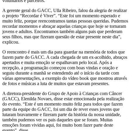
voluntários e parceiros.
A gerente geral do GACC, Ulla Ribeiro, falou da alegria de realizar
o projeto “Recordar é Viver”. “Este foi um momento esperado e
muito feliz, porque reencontramos tantas pessoas queridas. Pudemos
recordar momentos e abraçar aquelas crianças que hoje se tornaram
jovens e adultos. Encontramos também alguns pais que perderam
seus filhos, mas que fizeram questão de estar presente neste dia”,
explicou.
O reencontro é mais um dia para guardar na memória de todos que
fazem parte do GACC. A cada chegada de um ex-acolhido, abraços
apertados e muita emoção se espalhavam pelo local. Após a
recepção, a programação começou com boas vindas e oração e
seguiu durante a manhã se estendendo até o início da tarde com
várias apresentações, a exemplo do vídeo book que mostrou através
de fotos e músicas a luta de muitos que estavam presentes.
A diretora-presidente do Grupo de Apoio à Crianças com Câncer
(GACC), Elenilda Novaes, disse estar emocionada pela realização
do evento. “Este é um momento muito feliz para todos que fazem
parte da equipe do GACC, foi um dia de rever esses jovens que
lutaram bravamente e fizeram parte da história da nossa unidade,
também pudemos ver os pais daqueles que se foram. Muitas
emoções foram vividas aqui, foi muito bom fazer parte deste
evento”, disse.