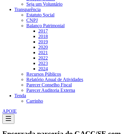
Seja um Voluntário
Transparência
Estatuto Social
CNPJ
Balanço Patrimonial
2017
2018
2019
2020
2021
2022
2023
2024
Recursos Públicos
Relatório Anual de Atividades
Parecer Conselho Fiscal
Parecer Auditoria Externa
Tenda
Carrinho
APOIE
Encerrada parceria do GACC/SE com