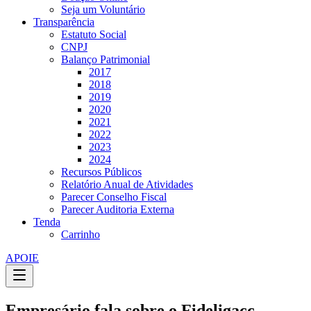
Seja um Voluntário
Transparência
Estatuto Social
CNPJ
Balanço Patrimonial
2017
2018
2019
2020
2021
2022
2023
2024
Recursos Públicos
Relatório Anual de Atividades
Parecer Conselho Fiscal
Parecer Auditoria Externa
Tenda
Carrinho
APOIE
Empresário fala sobre o Fideligacc