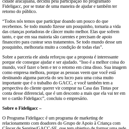
cidade aracajuana, decidiu pela participação no programado
Fideligacc, por se tratar de uma maneira de ajudar e também ter
retorno do público.
“Todos nós temos que participar doando um pouco do que
recebemos. Se todo mundo fizesse um pouquinho, tornaria a vida
das crianças portadoras de câncer muito melhor. Elas que sofrem
tanto, e que em sua maioria são carentes e precisam de apoio
financeiro para custear seus tratamentos. Se todo mundo desse um
pouquinho, melhoraria muito a condição de todas elas”.
Sobre a parceria ele ainda reforçou que a proposta é interessante
porque ele consegue ajudar e ser ajudado. “Isso é a melhor coisa do
mundo, você fazer o bem e ter o retorno em cima disso. Sua imagem
como empresa melhora, porque as pessoas veem que você está
destinando alguma parcela do seu lucro para uma coisa muito
importante que é o trabalho do GACC, e você também tem a
perspectiva do cliente querer vir comprar na Casa das Tintas por
conta desse diferencial, que é um desconto a mais que ela vai ter em
ter o cartão Fideligacc”, concluiu o empresário.
Sobre o Fideligacc –
O Programa Fideligacc é um programa de marketing de
relacionamento com doadores do Grupo de Apoio à Criança com
Câncer de Sergipe/GACC-SE, que tem objetivo de formar uma rede