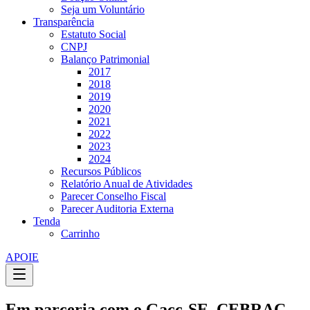
Seja um Voluntário
Transparência
Estatuto Social
CNPJ
Balanço Patrimonial
2017
2018
2019
2020
2021
2022
2023
2024
Recursos Públicos
Relatório Anual de Atividades
Parecer Conselho Fiscal
Parecer Auditoria Externa
Tenda
Carrinho
APOIE
Em parceria com o Gacc-SE, CEBRAC