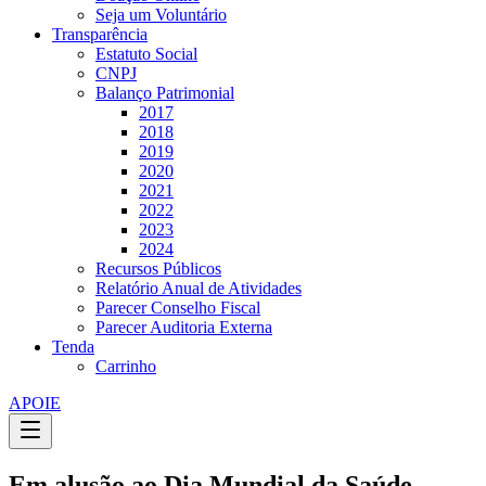
Seja um Voluntário
Transparência
Estatuto Social
CNPJ
Balanço Patrimonial
2017
2018
2019
2020
2021
2022
2023
2024
Recursos Públicos
Relatório Anual de Atividades
Parecer Conselho Fiscal
Parecer Auditoria Externa
Tenda
Carrinho
APOIE
Em alusão ao Dia Mundial da Saúde