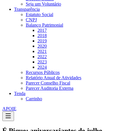
Seja um Voluntário
Transparência
Estatuto Social
CNPJ
Balanço Patrimonial
2017
2018
2019
2020
2021
2022
2023
2024
Recursos Públicos
Relatório Anual de Atividades
Parecer Conselho Fiscal
Parecer Auditoria Externa
Tenda
Carrinho
APOIE
É Pique: aniversariantes de julho