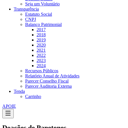
Seja um Voluntário
Transparência
Estatuto Social
CNPJ
Balanço Patrimonial
2017
2018
2019
2020
2021
2022
2023
2024
Recursos Públicos
Relatório Anual de Atividades
Parecer Conselho Fiscal
Parecer Auditoria Externa
Tenda
Carrinho
APOIE
Doações de Panetones