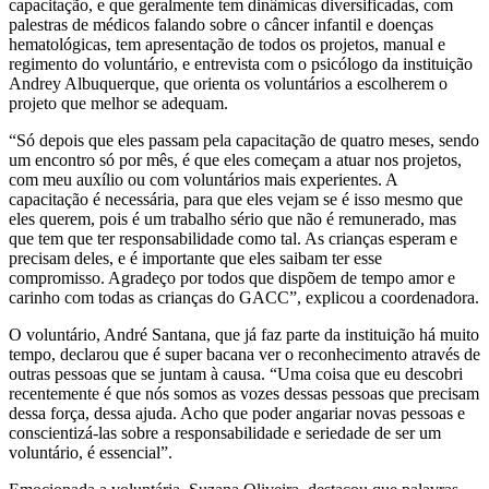
capacitação, e que geralmente tem dinâmicas diversificadas, com
palestras de médicos falando sobre o câncer infantil e doenças
hematológicas, tem apresentação de todos os projetos, manual e
regimento do voluntário, e entrevista com o psicólogo da instituição
Andrey Albuquerque, que orienta os voluntários a escolherem o
projeto que melhor se adequam.
“Só depois que eles passam pela capacitação de quatro meses, sendo
um encontro só por mês, é que eles começam a atuar nos projetos,
com meu auxílio ou com voluntários mais experientes. A
capacitação é necessária, para que eles vejam se é isso mesmo que
eles querem, pois é um trabalho sério que não é remunerado, mas
que tem que ter responsabilidade como tal. As crianças esperam e
precisam deles, e é importante que eles saibam ter esse
compromisso. Agradeço por todos que dispõem de tempo amor e
carinho com todas as crianças do GACC”, explicou a coordenadora.
O voluntário, André Santana, que já faz parte da instituição há muito
tempo, declarou que é super bacana ver o reconhecimento através de
outras pessoas que se juntam à causa. “Uma coisa que eu descobri
recentemente é que nós somos as vozes dessas pessoas que precisam
dessa força, dessa ajuda. Acho que poder angariar novas pessoas e
conscientizá-las sobre a responsabilidade e seriedade de ser um
voluntário, é essencial”.