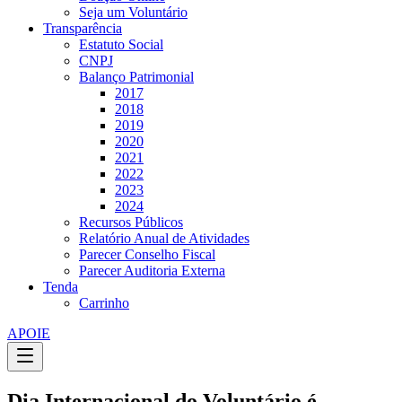
Seja um Voluntário
Transparência
Estatuto Social
CNPJ
Balanço Patrimonial
2017
2018
2019
2020
2021
2022
2023
2024
Recursos Públicos
Relatório Anual de Atividades
Parecer Conselho Fiscal
Parecer Auditoria Externa
Tenda
Carrinho
APOIE
Dia Internacional do Voluntário é