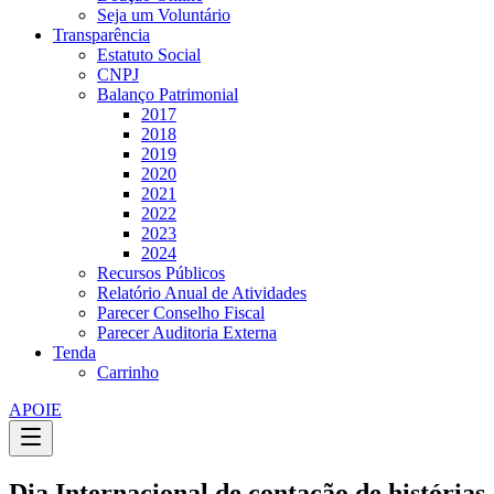
Seja um Voluntário
Transparência
Estatuto Social
CNPJ
Balanço Patrimonial
2017
2018
2019
2020
2021
2022
2023
2024
Recursos Públicos
Relatório Anual de Atividades
Parecer Conselho Fiscal
Parecer Auditoria Externa
Tenda
Carrinho
APOIE
Dia Internacional de contação de histórias