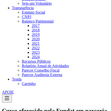
Seja um Voluntário
Transparência
Estatuto Social
CNPJ
Balanço Patrimonial
2017
2018
2019
2020
2021
2022
2023
2024
Recursos Públicos
Relatório Anual de Atividades
Parecer Conselho Fiscal
Parecer Auditoria Externa
Tenda
Carrinho
APOIE
Curso oferecido pela Fundat em parceria