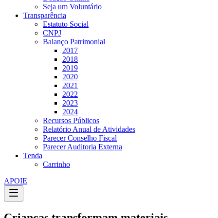
Seja um Voluntário
Transparência
Estatuto Social
CNPJ
Balanço Patrimonial
2017
2018
2019
2020
2021
2022
2023
2024
Recursos Públicos
Relatório Anual de Atividades
Parecer Conselho Fiscal
Parecer Auditoria Externa
Tenda
Carrinho
APOIE
Crianças transformam materiais