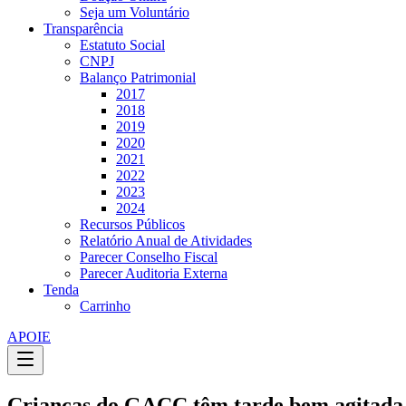
Seja um Voluntário
Transparência
Estatuto Social
CNPJ
Balanço Patrimonial
2017
2018
2019
2020
2021
2022
2023
2024
Recursos Públicos
Relatório Anual de Atividades
Parecer Conselho Fiscal
Parecer Auditoria Externa
Tenda
Carrinho
APOIE
Crianças do GACC têm tarde bem agitada