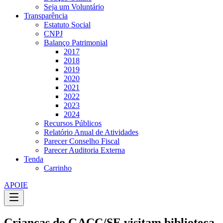
Seja um Voluntário
Transparência
Estatuto Social
CNPJ
Balanço Patrimonial
2017
2018
2019
2020
2021
2022
2023
2024
Recursos Públicos
Relatório Anual de Atividades
Parecer Conselho Fiscal
Parecer Auditoria Externa
Tenda
Carrinho
APOIE
Crianças do GACC/SE visitam biblioteca