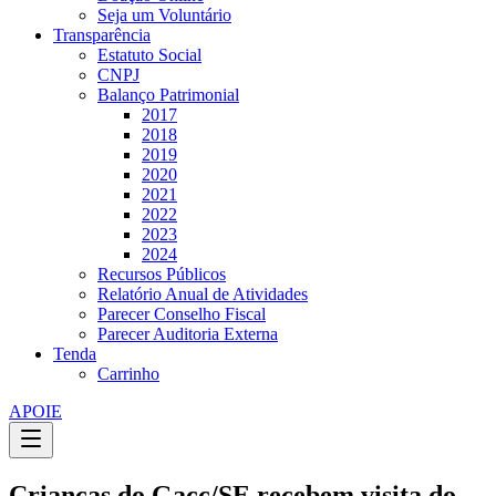
Seja um Voluntário
Transparência
Estatuto Social
CNPJ
Balanço Patrimonial
2017
2018
2019
2020
2021
2022
2023
2024
Recursos Públicos
Relatório Anual de Atividades
Parecer Conselho Fiscal
Parecer Auditoria Externa
Tenda
Carrinho
APOIE
Crianças do Gacc/SE recebem visita do