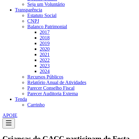
Seja um Voluntário
Transparência
Estatuto Social
CNPJ
Balanço Patrimonial
2017
2018
2019
2020
2021
2022
2023
2024
Recursos Públicos
Relatório Anual de Atividades
Parecer Conselho Fiscal
Parecer Auditoria Externa
Tenda
Carrinho
APOIE
Crianças do GACC participam de Festa