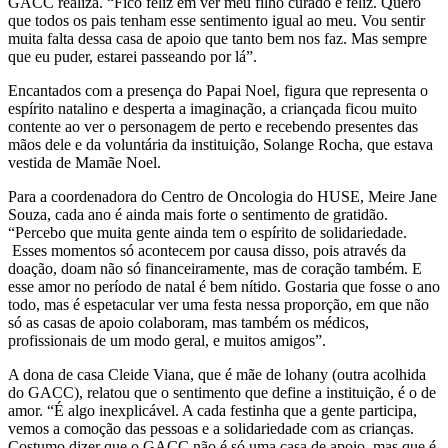
GACC realiza. “Fico feliz em ver meu filho curado e feliz. Quero
que todos os pais tenham esse sentimento igual ao meu. Vou sentir
muita falta dessa casa de apoio que tanto bem nos faz. Mas sempre
que eu puder, estarei passeando por lá”.
Encantados com a presença do Papai Noel, figura que representa o
espírito natalino e desperta a imaginação, a criançada ficou muito
contente ao ver o personagem de perto e recebendo presentes das
mãos dele e da voluntária da instituição, Solange Rocha, que estava
vestida de Mamãe Noel.
Para a coordenadora do Centro de Oncologia do HUSE, Meire Jane
Souza, cada ano é ainda mais forte o sentimento de gratidão.
“Percebo que muita gente ainda tem o espírito de solidariedade.
Esses momentos só acontecem por causa disso, pois através da
doação, doam não só financeiramente, mas de coração também. E
esse amor no período de natal é bem nítido. Gostaria que fosse o ano
todo, mas é espetacular ver uma festa nessa proporção, em que não
só as casas de apoio colaboram, mas também os médicos,
profissionais de um modo geral, e muitos amigos”.
A dona de casa Cleide Viana, que é mãe de lohany (outra acolhida
do GACC), relatou que o sentimento que define a instituição, é o de
amor. “É algo inexplicável. A cada festinha que a gente participa,
vemos a comoção das pessoas e a solidariedade com as crianças.
Costumo dizer que o GACC não é só uma casa de apoio, mas que é