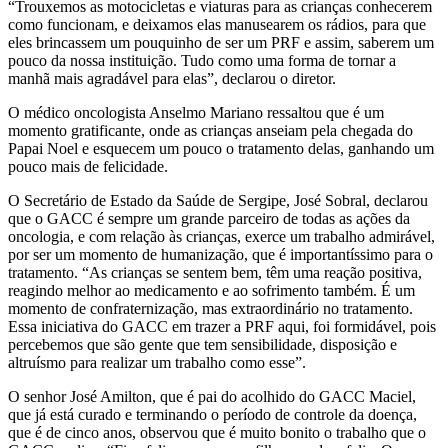
“Trouxemos as motocicletas e viaturas para as crianças conhecerem
como funcionam, e deixamos elas manusearem os rádios, para que
eles brincassem um pouquinho de ser um PRF e assim, saberem um
pouco da nossa instituição. Tudo como uma forma de tornar a
manhã mais agradável para elas”, declarou o diretor.
O médico oncologista Anselmo Mariano ressaltou que é um
momento gratificante, onde as crianças anseiam pela chegada do
Papai Noel e esquecem um pouco o tratamento delas, ganhando um
pouco mais de felicidade.
O Secretário de Estado da Saúde de Sergipe, José Sobral, declarou
que o GACC é sempre um grande parceiro de todas as ações da
oncologia, e com relação às crianças, exerce um trabalho admirável,
por ser um momento de humanização, que é importantíssimo para o
tratamento. “As crianças se sentem bem, têm uma reação positiva,
reagindo melhor ao medicamento e ao sofrimento também. É um
momento de confraternização, mas extraordinário no tratamento.
Essa iniciativa do GACC em trazer a PRF aqui, foi formidável, pois
percebemos que são gente que tem sensibilidade, disposição e
altruísmo para realizar um trabalho como esse”.
O senhor José Amilton, que é pai do acolhido do GACC Maciel,
que já está curado e terminando o período de controle da doença,
que é de cinco anos, observou que é muito bonito o trabalho que o