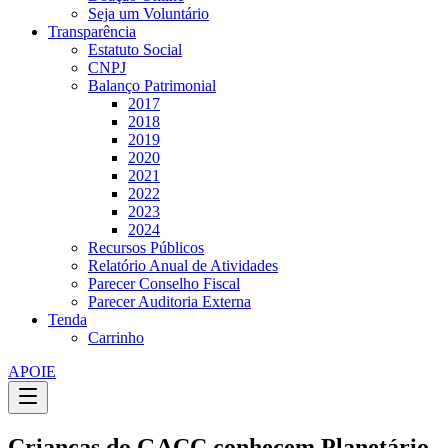
Seja um Voluntário
Transparência
Estatuto Social
CNPJ
Balanço Patrimonial
2017
2018
2019
2020
2021
2022
2023
2024
Recursos Públicos
Relatório Anual de Atividades
Parecer Conselho Fiscal
Parecer Auditoria Externa
Tenda
Carrinho
APOIE
Crianças do GACC conhecem Planetário