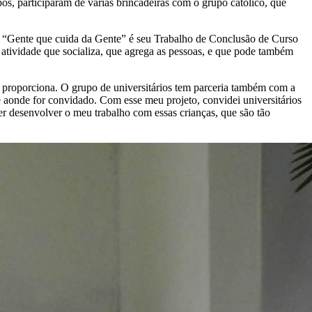
, participaram de várias brincadeiras com o grupo católico, que
eto “Gente que cuida da Gente” é seu Trabalho de Conclusão de Curso
a atividade que socializa, que agrega as pessoas, e que pode também
le proporciona. O grupo de universitários tem parceria também com a
e aonde for convidado. Com esse meu projeto, convidei universitários
er desenvolver o meu trabalho com essas crianças, que são tão