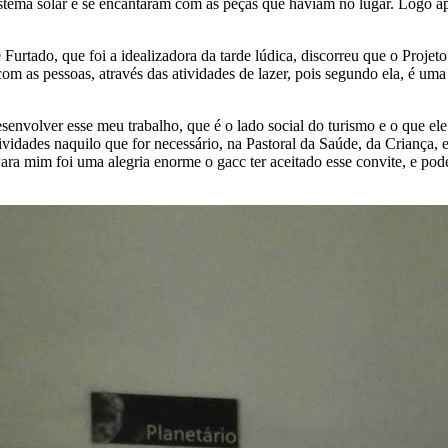
ema solar e se encantaram com as peças que haviam no lugar. Logo após
Furtado, que foi a idealizadora da tarde lúdica, discorreu que o Proj
com as pessoas, através das atividades de lazer, pois segundo ela, é um
esenvolver esse meu trabalho, que é o lado social do turismo e o que e
ividades naquilo que for necessário, na Pastoral da Saúde, da Criança, 
ra mim foi uma alegria enorme o gacc ter aceitado esse convite, e pod