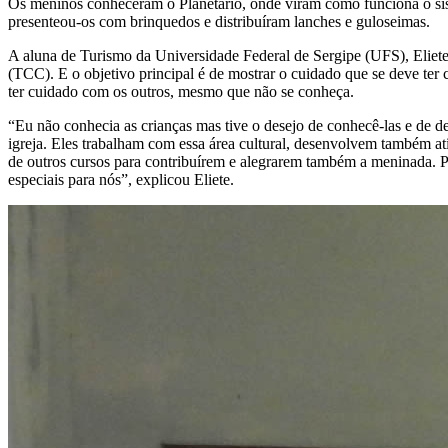
Os meninos conheceram o Planetário, onde viram como funciona o sist
presenteou-os com brinquedos e distribuíram lanches e guloseimas.
A aluna de Turismo da Universidade Federal de Sergipe (UFS), Eliete 
(TCC). E o objetivo principal é de mostrar o cuidado que se deve ter 
ter cuidado com os outros, mesmo que não se conheça.
“Eu não conhecia as crianças mas tive o desejo de conhecê-las e de d
igreja. Eles trabalham com essa área cultural, desenvolvem também at
de outros cursos para contribuírem e alegrarem também a meninada. Pa
especiais para nós”, explicou Eliete.