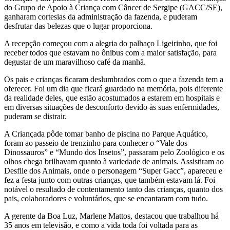
do Grupo de Apoio à Criança com Câncer de Sergipe (GACC/SE),
ganharam cortesias da administração da fazenda, e puderam
desfrutar das belezas que o lugar proporciona.
A recepção começou com a alegria do palhaço Ligeirinho, que foi
receber todos que estavam no ônibus com a maior satisfação, para
degustar de um maravilhoso café da manhã.
Os pais e crianças ficaram deslumbrados com o que a fazenda tem a
oferecer. Foi um dia que ficará guardado na memória, pois diferente
da realidade deles, que estão acostumados a estarem em hospitais e
em diversas situações de desconforto devido às suas enfermidades,
puderam se distrair.
A Criançada pôde tomar banho de piscina no Parque Aquático,
foram ao passeio de trenzinho para conhecer o “Vale dos
Dinossauros” e “Mundo dos Insetos”, passaram pelo Zoológico e os
olhos chega brilhavam quanto à variedade de animais. Assistiram ao
Desfile dos Animais, onde o personagem “Super Gacc”, apareceu e
fez a festa junto com outras crianças, que também estavam lá. Foi
notável o resultado de contentamento tanto das crianças, quanto dos
pais, colaboradores e voluntários, que se encantaram com tudo.
A gerente da Boa Luz, Marlene Mattos, destacou que trabalhou há
35 anos em televisão, e como a vida toda foi voltada para as