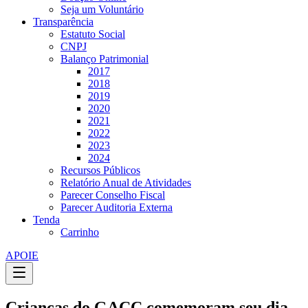
Seja um Voluntário
Transparência
Estatuto Social
CNPJ
Balanço Patrimonial
2017
2018
2019
2020
2021
2022
2023
2024
Recursos Públicos
Relatório Anual de Atividades
Parecer Conselho Fiscal
Parecer Auditoria Externa
Tenda
Carrinho
APOIE
Crianças do GACC comemoram seu dia