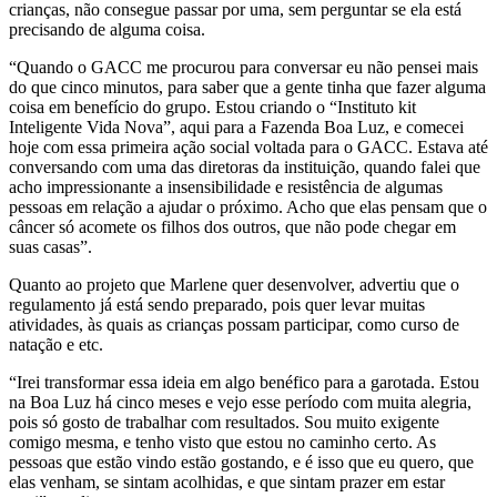
crianças, não consegue passar por uma, sem perguntar se ela está
precisando de alguma coisa.
“Quando o GACC me procurou para conversar eu não pensei mais
do que cinco minutos, para saber que a gente tinha que fazer alguma
coisa em benefício do grupo. Estou criando o “Instituto kit
Inteligente Vida Nova”, aqui para a Fazenda Boa Luz, e comecei
hoje com essa primeira ação social voltada para o GACC. Estava até
conversando com uma das diretoras da instituição, quando falei que
acho impressionante a insensibilidade e resistência de algumas
pessoas em relação a ajudar o próximo. Acho que elas pensam que o
câncer só acomete os filhos dos outros, que não pode chegar em
suas casas”.
Quanto ao projeto que Marlene quer desenvolver, advertiu que o
regulamento já está sendo preparado, pois quer levar muitas
atividades, às quais as crianças possam participar, como curso de
natação e etc.
“Irei transformar essa ideia em algo benéfico para a garotada. Estou
na Boa Luz há cinco meses e vejo esse período com muita alegria,
pois só gosto de trabalhar com resultados. Sou muito exigente
comigo mesma, e tenho visto que estou no caminho certo. As
pessoas que estão vindo estão gostando, e é isso que eu quero, que
elas venham, se sintam acolhidas, e que sintam prazer em estar