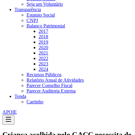
Seja um Voluntário
Transparência
Estatuto Social
CNPJ
Balanço Patrimonial
2017
2018
2019
2020
2021
2022
2023
2024
Recursos Públicos
Relatório Anual de Atividades
Parecer Conselho Fiscal
Parecer Auditoria Externa
Tenda
Carrinho
APOIE
Criança acolhida pelo GACC necessita de