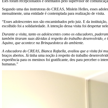
Eles foram recepcionados e orientados pelo supervisor de comunicaçã
Segundo uma das instrutoras do CREAS, Mislein Helles, esses adolesc
mensalmente, uma entidade é contemplada para realização de visita.
“Esses adolescentes nos são encaminhados pelo juiz. E da instituiçã
escolhido foi a solidariedade. A intenção dessa visita foi despertar ne
Durante a visita, tanto os adolescentes como os educadores, puderam 
também tiraram suas dúvidas à respeito do trabalho desenvolvido, e
Aquino, que acontece na Brinquedoteca do ambiente.
A e
ducadora do CREAS, Bianca Rafaella, avaliou que a visita foi muit
braços abertos. Já tinha uma noção à respeito do trabalho desenvolvi
experiência para os meninos foi gratificante, deu para perceber o int
humanas.”