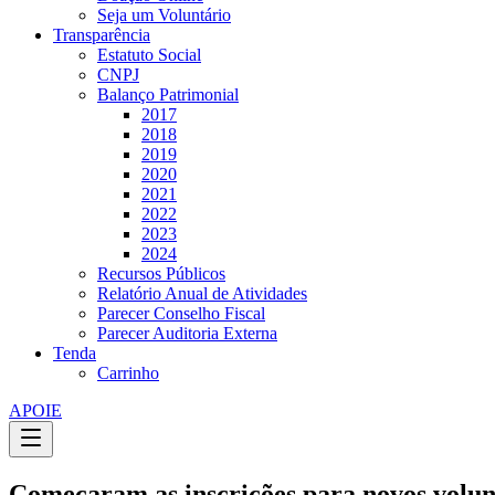
Seja um Voluntário
Transparência
Estatuto Social
CNPJ
Balanço Patrimonial
2017
2018
2019
2020
2021
2022
2023
2024
Recursos Públicos
Relatório Anual de Atividades
Parecer Conselho Fiscal
Parecer Auditoria Externa
Tenda
Carrinho
APOIE
Começaram as inscrições para novos volun