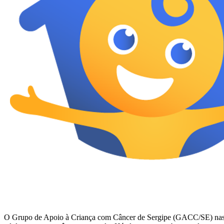
O Grupo de Apoio à Criança com Câncer de Sergipe (GACC/SE) nasceu em