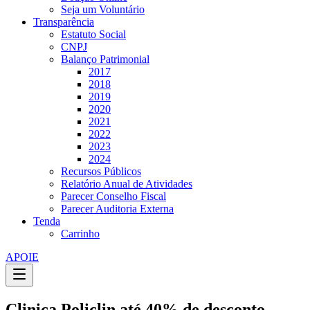
Seja um Voluntário
Transparência
Estatuto Social
CNPJ
Balanço Patrimonial
2017
2018
2019
2020
2021
2022
2023
2024
Recursos Públicos
Relatório Anual de Atividades
Parecer Conselho Fiscal
Parecer Auditoria Externa
Tenda
Carrinho
APOIE
Clinica Policlin até 40% de desconto