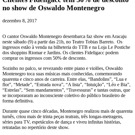
no show de Oswaldo Montenegro
dezembro 8, 2017
O cantor Oswaldo Montenegro desembarca faz show em Aracaju
neste sábado (9) a partir das 21h, no Teatro Tobias Barreto. Os
ingressos estão à venda na bilheteria do TTB e na Loja Le Postiche
dos shoppins Riomar e Jardins. Os clientes Fideligacc podem
comprar os ingressos com 50% de desconto.
Sozinho no palco, se revezando entre piano e violões, Oswaldo
Montenegro toca suas músicas mais conhecidas, comemorando
quarenta e cinco anos de carreira. Entre elas, “Bandolins”, “Lua e
flor”, “Metade”, “Estrada nova”, “A lista”, “Intuição”, “Léo e Bia”,
“Estrelas”, “Sem mandamentos”, “Travessuras” e tantas outras, que
se incorporaram ao inconsciente coletivo do público brasileiro de
forma definitiva.
Durante quase cinco décadas, Montenegro realizou mais de quarenta
turnês, criou mais de trinta peças teatrais, três longas-metragens,
séries para TV, espetáculos de dança e viveu infinitas histórias,
retratadas no repertório deste show.