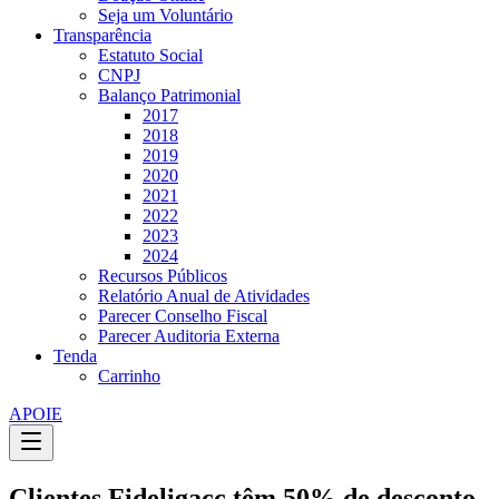
Seja um Voluntário
Transparência
Estatuto Social
CNPJ
Balanço Patrimonial
2017
2018
2019
2020
2021
2022
2023
2024
Recursos Públicos
Relatório Anual de Atividades
Parecer Conselho Fiscal
Parecer Auditoria Externa
Tenda
Carrinho
APOIE
Clientes Fideligacc têm 50% de desconto