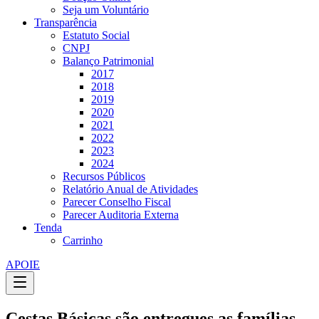
Seja um Voluntário
Transparência
Estatuto Social
CNPJ
Balanço Patrimonial
2017
2018
2019
2020
2021
2022
2023
2024
Recursos Públicos
Relatório Anual de Atividades
Parecer Conselho Fiscal
Parecer Auditoria Externa
Tenda
Carrinho
APOIE
Cestas Básicas são entregues as famílias