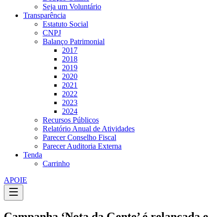
Seja um Voluntário
Transparência
Estatuto Social
CNPJ
Balanço Patrimonial
2017
2018
2019
2020
2021
2022
2023
2024
Recursos Públicos
Relatório Anual de Atividades
Parecer Conselho Fiscal
Parecer Auditoria Externa
Tenda
Carrinho
APOIE
Campanha ‘Nota da Gente’ é relançada e