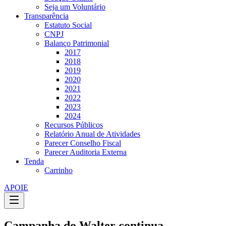
Seja um Voluntário
Transparência
Estatuto Social
CNPJ
Balanço Patrimonial
2017
2018
2019
2020
2021
2022
2023
2024
Recursos Públicos
Relatório Anual de Atividades
Parecer Conselho Fiscal
Parecer Auditoria Externa
Tenda
Carrinho
APOIE
Campanha do Walter continua