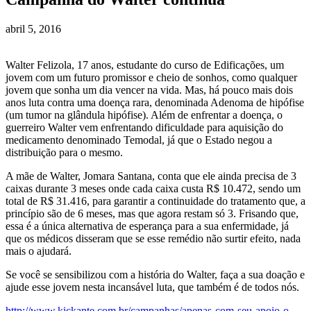
abril 5, 2016
Walter Felizola, 17 anos, estudante do curso de Edificações, um
jovem com um futuro promissor e cheio de sonhos, como qualquer
jovem que sonha um dia vencer na vida. Mas, há pouco mais dois
anos luta contra uma doença rara, denominada Adenoma de hipófise
(um tumor na glândula hipófise). Além de enfrentar a doença, o
guerreiro Walter vem enfrentando dificuldade para aquisição do
medicamento denominado Temodal, já que o Estado negou a
distribuição para o mesmo.
A mãe de Walter, Jomara Santana, conta que ele ainda precisa de 3
caixas durante 3 meses onde cada caixa custa R$ 10.472, sendo um
total de R$ 31.416, para garantir a continuidade do tratamento que, a
princípio são de 6 meses, mas que agora restam só 3. Frisando que,
essa é a única alternativa de esperança para a sua enfermidade, já
que os médicos disseram que se esse remédio não surtir efeito, nada
mais o ajudará.
Se você se sensibilizou com a história do Walter, faça a sua doação e
ajude esse jovem nesta incansável luta, que também é de todos nós.
http://www.kickante.com.br/campanhas/apenas-com-seu-apoio-o-