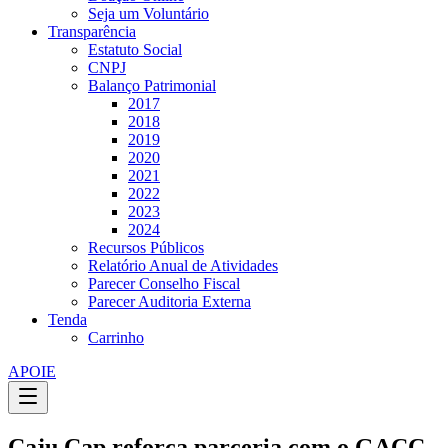
Seja um Voluntário
Transparência
Estatuto Social
CNPJ
Balanço Patrimonial
2017
2018
2019
2020
2021
2022
2023
2024
Recursos Públicos
Relatório Anual de Atividades
Parecer Conselho Fiscal
Parecer Auditoria Externa
Tenda
Carrinho
APOIE
Caju Cap reforça parceria com o GACC