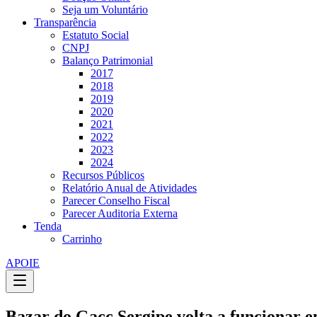
Seja um Voluntário
Transparência
Estatuto Social
CNPJ
Balanço Patrimonial
2017
2018
2019
2020
2021
2022
2023
2024
Recursos Públicos
Relatório Anual de Atividades
Parecer Conselho Fiscal
Parecer Auditoria Externa
Tenda
Carrinho
APOIE
Bazar do Gacc Sergipe volta a funcionar 