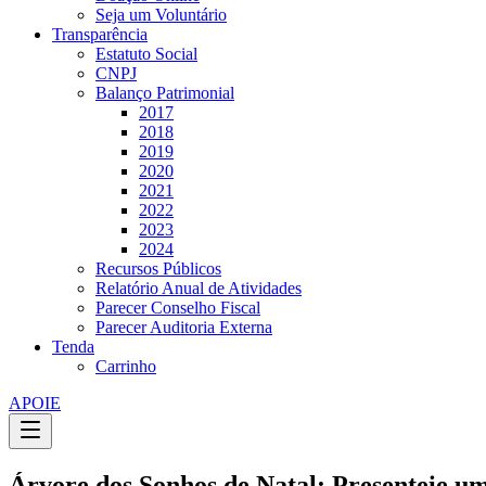
Seja um Voluntário
Transparência
Estatuto Social
CNPJ
Balanço Patrimonial
2017
2018
2019
2020
2021
2022
2023
2024
Recursos Públicos
Relatório Anual de Atividades
Parecer Conselho Fiscal
Parecer Auditoria Externa
Tenda
Carrinho
APOIE
Árvore dos Sonhos de Natal: Presenteie 