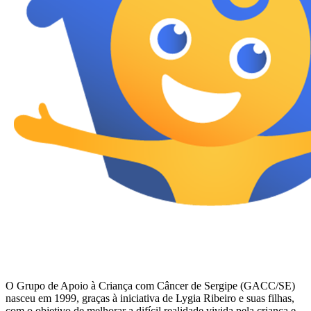
O Grupo de Apoio à Criança com Câncer de Sergipe (GACC/SE)
nasceu em 1999, graças à iniciativa de Lygia Ribeiro e suas filhas,
com o objetivo de melhorar a difícil realidade vivida pela criança e