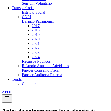
Seja um Voluntário
Transparência
Estatuto Social
CNPJ
Balanço Patrimonial
2017
2018
2019
2020
2021
2022
2023
2024
Recursos Públicos
Relatório Anual de Atividades
Parecer Conselho Fiscal
Parecer Auditoria Externa
Tenda
Carrinho
APOIE
Anjos da enfermagem leva alegria às