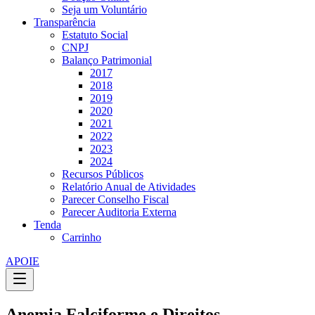
Seja um Voluntário
Transparência
Estatuto Social
CNPJ
Balanço Patrimonial
2017
2018
2019
2020
2021
2022
2023
2024
Recursos Públicos
Relatório Anual de Atividades
Parecer Conselho Fiscal
Parecer Auditoria Externa
Tenda
Carrinho
APOIE
Anemia Falciforme e Direitos