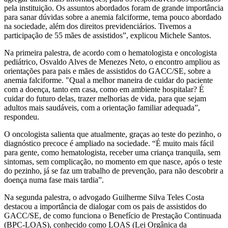
pela instituição. Os assuntos abordados foram de grande importância
para sanar dúvidas sobre a anemia falciforme, tema pouco abordado
na sociedade, além dos direitos previdenciários. Tivemos a
participação de 55 mães de assistidos”, explicou Michele Santos.
Na primeira palestra, de acordo com o hematologista e oncologista
pediátrico, Osvaldo Alves de Menezes Neto, o encontro ampliou as
orientações para pais e mães de assistidos do GACC/SE, sobre a
anemia falciforme. "Qual a melhor maneira de cuidar do paciente
com a doença, tanto em casa, como em ambiente hospitalar? É
cuidar do futuro delas, trazer melhorias de vida, para que sejam
adultos mais saudáveis, com a orientação familiar adequada”,
respondeu.
O oncologista salienta que atualmente, graças ao teste do pezinho, o
diagnóstico precoce é ampliado na sociedade. “É muito mais fácil
para gente, como hematologista, receber uma criança tranquila, sem
sintomas, sem complicação, no momento em que nasce, após o teste
do pezinho, já se faz um trabalho de prevenção, para não descobrir a
doença numa fase mais tardia”.
Na segunda palestra, o advogado Guilherme Silva Teles Costa
destacou a importância de dialogar com os pais de assistidos do
GACC/SE, de como funciona o Benefício de Prestação Continuada
(BPC-LOAS), conhecido como LOAS (Lei Orgânica da