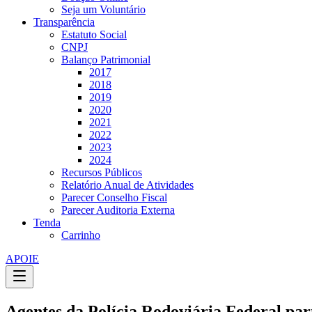
Seja um Voluntário
Transparência
Estatuto Social
CNPJ
Balanço Patrimonial
2017
2018
2019
2020
2021
2022
2023
2024
Recursos Públicos
Relatório Anual de Atividades
Parecer Conselho Fiscal
Parecer Auditoria Externa
Tenda
Carrinho
APOIE
Agentes da Polícia Rodoviária Federal pa