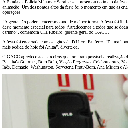
A Banda da Polícia Militar de Sergipe se apresentou no início da fest
animação. Um dos pontos altos da festa foi o momento em que as crian
operações.
“A gente não poderia encerrar o ano de melhor forma. A festa foi lind
deste momento especial para todos. Agradecemos a todos que se doara
carinho”, comemora Ulla Ribeiro, gerente geral do GACC.
A festa foi encerrada com os agitos da DJ Lora Pauferro. “É uma hon
mais pedida de hoje foi Anitta”, diverte-se.
O GACC agredece aos parceiros que tornaram possível a realização de
Batalha's Gourmet, Bom Bolo, Viação Progresso, Colaboradores, Volu
Inês, Damázio, Washungton, Sorveteria Fruty-Bom, Ana Miriam e Al