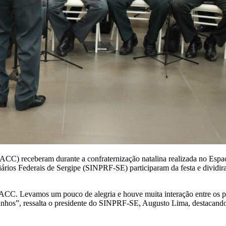
CC) receberam durante a confraternização natalina realizada no Espaço
iários Federais de Sergipe (SINPRF-SE) participaram da festa e dividi
GACC. Levamos um pouco de alegria e houve muita interação entre os pe
rinhos”, ressalta o presidente do SINPRF-SE, Augusto Lima, destacando