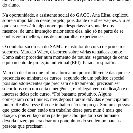
do aluno.
Na oportunidade, a assistente social do GACC, Ana Elisa, explicou
sobre a importância desse projeto, pois diante de observações, viu-se
que era necessário algo novo que despertasse a vontade dos
mesmos, de uma interação maior entre eles, não só na parte de se
conhecerem melhor, mas de compartilhar experiências.
O condutor socorrista do SAMU e instrutor do curso de primeiros
socorros, Marcelo Wiley, discorreu sobre várias temáticas como:
Como saber proceder num momento de trauma; segurança de cena;
equipamento de proteção individual (EPI); Parada respiratória.
Marcelo declarou que foi uma turma um pouco diferente das que ele
presencia ao ministrar os cursos, segundo ele um público especial,
pois são adolescentes que precisam de tratamento, precisam ser
socorridos com um certa emergência, e foi legal ver a dedicação e o
interesse deles pelo curso. “Foi bastante produtivo. Alguns
começaram com timidez, mas depois tiraram dúvidas e participaram
muito. Realizar esse tipo de trabalho não tem preço. Sou uma pessoa
que gosto de doar, então um trabalho desse para mim é mais que
doação, pois eu faço uma parte que acho que todo ser humano
deveria fazer, que era doar um pouquinho do seu tempo para as
pessoas que precisam”.