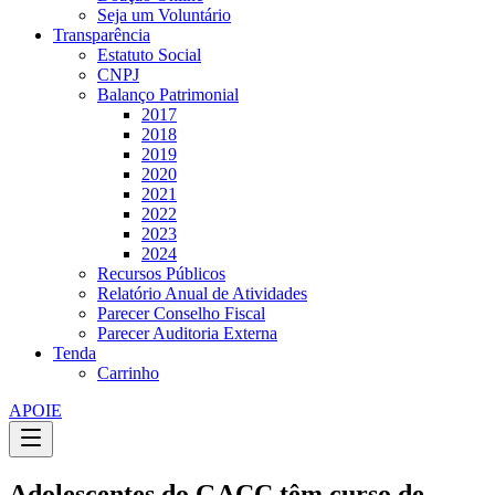
Seja um Voluntário
Transparência
Estatuto Social
CNPJ
Balanço Patrimonial
2017
2018
2019
2020
2021
2022
2023
2024
Recursos Públicos
Relatório Anual de Atividades
Parecer Conselho Fiscal
Parecer Auditoria Externa
Tenda
Carrinho
APOIE
Adolescentes do GACC têm curso de