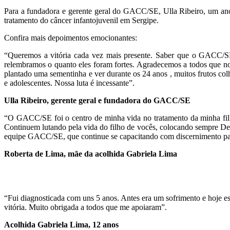
Para a fundadora e gerente geral do GACC/SE, Ulla Ribeiro, um ano 
tratamento do câncer infantojuvenil em Sergipe.
Confira mais depoimentos emocionantes:
“Queremos a vitória cada vez mais presente. Saber que o GACC/SE 
relembramos o quanto eles foram fortes. Agradecemos a todos que n
plantado uma sementinha e ver durante os 24 anos , muitos frutos col
e adolescentes. Nossa luta é incessante”.
Ulla Ribeiro, gerente geral e fundadora do GACC/SE
“O GACC/SE foi o centro de minha vida no tratamento da minha filh
Continuem lutando pela vida do filho de vocês, colocando sempre Deus
equipe GACC/SE, que continue se capacitando com discernimento para
Roberta de Lima, mãe da acolhida Gabriela Lima
“Fui diagnosticada com uns 5 anos. Antes era um sofrimento e hoje est
vitória. Muito obrigada a todos que me apoiaram”.
Acolhida Gabriela Lima, 12 anos