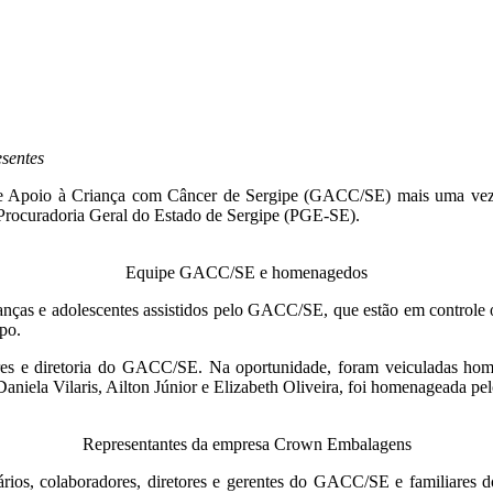
esentes
de Apoio à Criança com Câncer de Sergipe (GACC/SE) mais uma vez. 
a Procuradoria Geral do Estado de Sergipe (PGE-SE).
Equipe GACC/SE e homenagedos
rianças e adolescentes assistidos pelo GACC/SE, que estão em control
po.
ores e diretoria do GACC/SE. Na oportunidade, foram veiculadas ho
iela Vilaris, Ailton Júnior e Elizabeth Oliveira, foi homenageada pelo
Representantes da empresa Crown Embalagens
ntários, colaboradores, diretores e gerentes do GACC/SE e familiares 