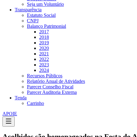
Seja um Voluntário
Transparência
Estatuto Social
CNPJ
Balanço Patrimonial
2017
2018
2019
2020
2021
2022
2023
2024
Recursos Públicos
Relatório Anual de Atividades
Parecer Conselho Fiscal
Parecer Auditoria Externa
Tenda
Carrinho
APOIE
Acolhidos são homenageados na Festa do A