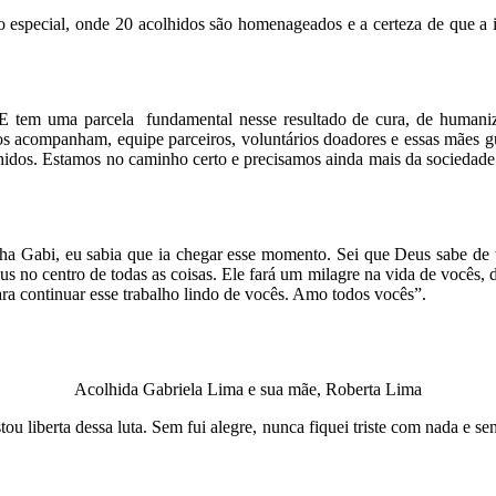
especial, onde 20 acolhidos são homenageados e a certeza de que a ins
tem uma parcela fundamental nesse resultado de cura, de humanizaçã
os acompanham, equipe parceiros, voluntários doadores e essas mães g
hidos. Estamos no caminho certo e precisamos ainda mais da sociedade p
a Gabi, eu sabia que ia chegar esse momento. Sei que Deus sabe de t
 no centro de todas as coisas. Ele fará um milagre na vida de vocês, 
 continuar esse trabalho lindo de vocês. Amo todos vocês”.
Acolhida Gabriela Lima e sua mãe, Roberta Lima
ou liberta dessa luta. Sem fui alegre, nunca fiquei triste com nada e se