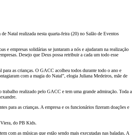
e Natal realizada nesta quarta-feira (20) no Salão de Eventos
oas e empresas solidárias se juntaram a nós e ajudaram na realização
empresas. Desejo que Deus possa retribuir a cada um todo esse
l para as crianças. O GACC acolheu todos durante todo o ano e
contagiaram com a magia do Natal”, elogia Juliana Medeiros, mãe de
ce o trabalho realizado pelo GACC e tem uma grande admiração. Toda a
lexandre.
s para as crianças. A empresa e os funcionários fizeram doações e
 Viera, do PB Kids.
rtem com as músicas que estão sendo mais executadas nas baladas. A