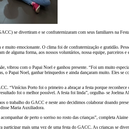
CC) se divertiram e se confraternizaram com seus familiares na Festa d
a e muito emocionante. O clima foi de confraternização e gratidão. Pess
m de alguma forma, aos nossos voluntários, nossa equipe, parceiros e 
e, vibrou com o Papai Noel e ganhou presente. “Foi um muito especia
ras, o Papai Noel, ganhar brinquedos e ainda dançaram muito. Eles se 
ACC. “Vinícius Porto foi o primeiro a abraçar a festa porque reconhe
sultado foi o melhor possível. A festa foi linda”, orgulha- se Joelma A
 o trabalho do GACC e neste ano decidimos colaborar doando presente
 disse Maria Auxiliadora.
companhar de perto o sorriso no rosto das crianças”, completa Alaine
ra participar mais uma vez de uma festa do GACC. As crianças se dive