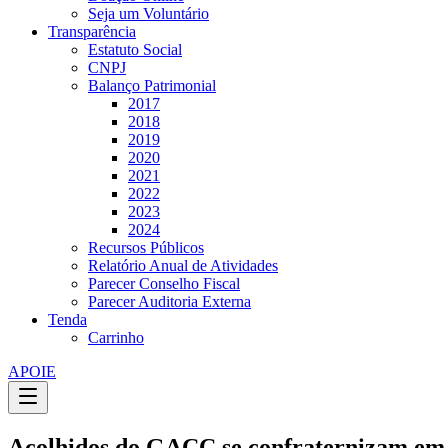
Seja um Voluntário
Transparência
Estatuto Social
CNPJ
Balanço Patrimonial
2017
2018
2019
2020
2021
2022
2023
2024
Recursos Públicos
Relatório Anual de Atividades
Parecer Conselho Fiscal
Parecer Auditoria Externa
Tenda
Carrinho
APOIE
Acolhidos do GACC se confraternizam em 