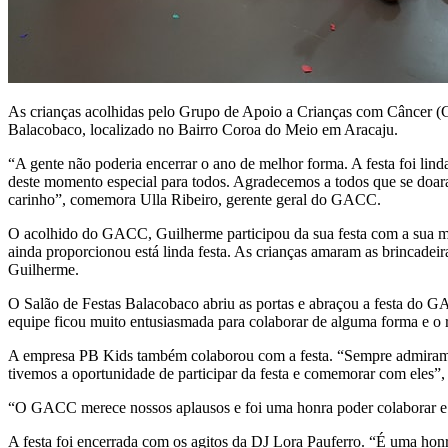
As crianças acolhidas pelo Grupo de Apoio a Crianças com Câncer (GA
Balacobaco, localizado no Bairro Coroa do Meio em Aracaju.
“A gente não poderia encerrar o ano de melhor forma. A festa foi lind
deste momento especial para todos. Agradecemos a todos que se doara
carinho”, comemora Ulla Ribeiro, gerente geral do GACC.
O acolhido do GACC, Guilherme participou da sua festa com a sua mã
ainda proporcionou está linda festa. As crianças amaram as brincadei
Guilherme.
O Salão de Festas Balacobaco abriu as portas e abraçou a festa do G
equipe ficou muito entusiasmada para colaborar de alguma forma e o re
A empresa PB Kids também colaborou com a festa. “Sempre admiramos
tivemos a oportunidade de participar da festa e comemorar com eles”,
“O GACC merece nossos aplausos e foi uma honra poder colaborar e a
A festa foi encerrada com os agitos da DJ Lora Pauferro. “É uma hon