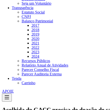
Seja um Voluntário
Transparência
Estatuto Social
CNPJ
Balanço Patrimonial
2017
2018
2019
2020
2021
2022
2023
2024
Recursos Públicos
Relatório Anual de Atividades
Parecer Conselho Fiscal
Parecer Auditoria Externa
Tenda
Carrinho
APOIE
Acolhida do GACC precisa de doação de s