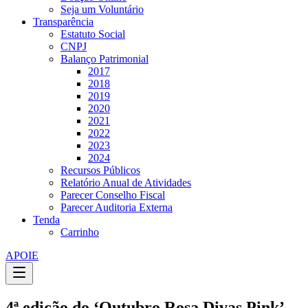
Seja um Voluntário
Transparência
Estatuto Social
CNPJ
Balanço Patrimonial
2017
2018
2019
2020
2021
2022
2023
2024
Recursos Públicos
Relatório Anual de Atividades
Parecer Conselho Fiscal
Parecer Auditoria Externa
Tenda
Carrinho
APOIE
4ª edição do ‘Outubro Rosa Divas Pink’